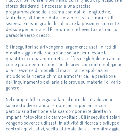
riduttori per fonire movimento con il grado di precisione e
sforzo desiderati; è necessaria una precisa
programmazione del sistema con dati di longitudine,
latitudine, altitudine, data e ora per il sito di misura. Il
sistema è così in grado di calcolare la posizione corrente
del sole per puntare il Pireliometro e l'eventuale braccio
parasole verso di esso.
Gli inseguitori solari vengono largamente usati in reti di
monitoraggio della radiazione solare per rilevare la
quantità di radiazione diretta, diffusa e globale ma anche
come paramentri di input per le previsioni meteorologiche
o la creazione di modelli climatici; altre applicazioni
includono la ricerca chimica atmosferica, la previsione
dell'inquinamento dell'aria e le prove su materiali di vario
genere.
Nel campo dell'Energia Solare, il dato della radiazione
solare sta diventando sempre più importante, con
particolar attenzione alla sua componente diretta in
impianti fotovoltaici o termovoltaici. Gli inseguitori solari
vengono sovente utilizzati in attività di ricerca e sviluppo,
controlli qualitativi, scelta ottimale dei siti, monitoraggio