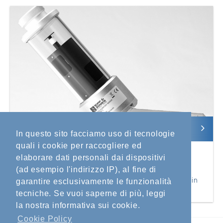
In questo sito facciamo uso di tecnologie
quali i cookie per raccogliere ed
CSD3
elaborare dati personali dai dispositivi
Sensore di Eliofania
(ad esempio l'indirizzo IP), al fine di
Sensore per registrare la durata del soleggiamento in
garantire esclusivamente le funzionalità
ore, senza parti mobili.
tecniche. Se vuoi saperne di più, leggi
la nostra informativa sui cookie.
Cookie Policy