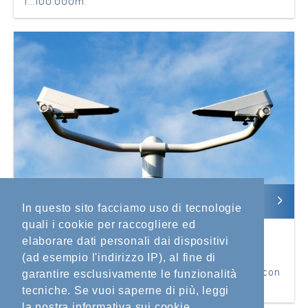
1...100.000m.
In questo sito facciamo uso di tecnologie
quali i cookie per raccogliere ed
FD71P
elaborare dati personali dai dispositivi
Sensore di Tempo Presente
(ad esempio l'indirizzo IP), al fine di
Sensore di Tempo Presente di settima generazione con
garantire esclusivamente le funzionalità
range di misura 1...100.000m.
tecniche. Se vuoi saperne di più, leggi
la nostra informativa sui cookie.