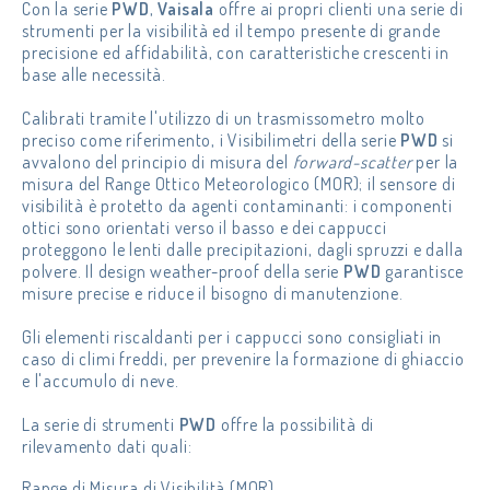
Con la serie
PWD
,
Vaisala
offre ai propri clienti una serie di
strumenti per la visibilità ed il tempo presente di grande
precisione ed affidabilità, con caratteristiche crescenti in
base alle necessità.
Calibrati tramite l'utilizzo di un trasmissometro molto
preciso come riferimento, i Visibilimetri della serie
PWD
si
avvalono del principio di misura del
forward-scatter
per la
misura del Range Ottico Meteorologico (MOR); il sensore di
visibilità è protetto da agenti contaminanti: i componenti
ottici sono orientati verso il basso e dei cappucci
proteggono le lenti dalle precipitazioni, dagli spruzzi e dalla
polvere. Il design weather-proof della serie
PWD
garantisce
misure precise e riduce il bisogno di manutenzione.
Gli elementi riscaldanti per i cappucci sono consigliati in
caso di climi freddi, per prevenire la formazione di ghiaccio
e l'accumulo di neve.
La serie di strumenti
PWD
offre la possibilità di
rilevamento dati quali:
Range di Misura di Visibilità (MOR)