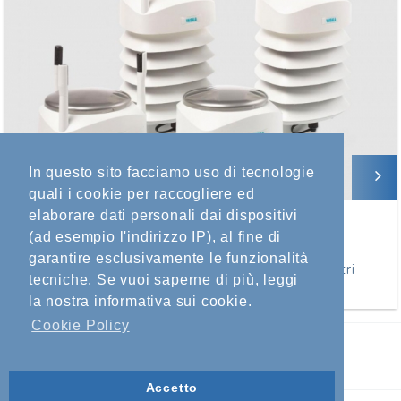
In questo sito facciamo uso di tecnologie
quali i cookie per raccogliere ed
elaborare dati personali dai dispositivi
WXT530
(ad esempio l'indirizzo IP), al fine di
Vaisala
garantire esclusivamente le funzionalità
Strumento compatto per misurare fino a sei parametri
tecniche. Se vuoi saperne di più, leggi
meteo.
la nostra informativa sui cookie.
Cookie Policy
Eurelettronica Icas S.r..l.
P.I. 02093111009 - C.F. 08580110586
Informazioni Legali e sulla Privacy
Accetto