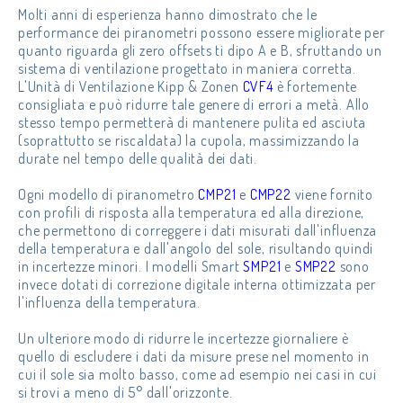
Molti anni di esperienza hanno dimostrato che le
performance dei piranometri possono essere migliorate per
quanto riguarda gli zero offsets ti dipo A e B, sfruttando un
sistema di ventilazione progettato in maniera corretta.
L'Unità di Ventilazione Kipp & Zonen
CVF4
è fortemente
consigliata e può ridurre tale genere di errori a metà. Allo
stesso tempo permetterà di mantenere pulita ed asciuta
(soprattutto se riscaldata) la cupola, massimizzando la
durate nel tempo delle qualità dei dati.
Ogni modello di piranometro
CMP21
e
CMP22
viene fornito
con profili di risposta alla temperatura ed alla direzione,
che permettono di correggere i dati misurati dall'influenza
della temperatura e dall'angolo del sole, risultando quindi
in incertezze minori. I modelli Smart
SMP21
e
SMP22
sono
invece dotati di correzione digitale interna ottimizzata per
l'influenza della temperatura.
Un ulteriore modo di ridurre le incertezze giornaliere è
quello di escludere i dati da misure prese nel momento in
cui il sole sia molto basso, come ad esempio nei casi in cui
si trovi a meno di 5° dall'orizzonte.