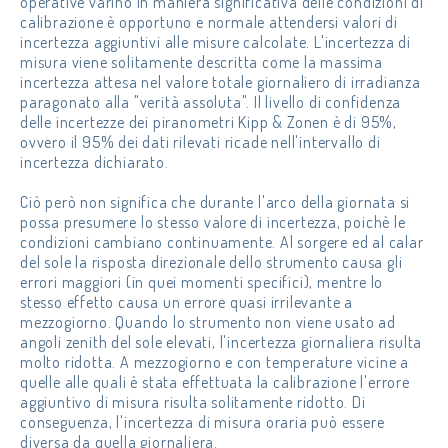
operative varino in maniera significativa delle condizioni di
calibrazione è opportuno e normale attendersi valori di
incertezza aggiuntivi alle misure calcolate. L'incertezza di
misura viene solitamente descritta come la massima
incertezza attesa nel valore totale giornaliero di irradianza
paragonato alla "verità assoluta". Il livello di confidenza
delle incertezze dei piranometri Kipp & Zonen è di 95%,
ovvero il 95% dei dati rilevati ricade nell'intervallo di
incertezza dichiarato.
Ciò però non significa che durante l'arco della giornata si
possa presumere lo stesso valore di incertezza, poichè le
condizioni cambiano continuamente. Al sorgere ed al calar
del sole la risposta direzionale dello strumento causa gli
errori maggiori (in quei momenti specifici), mentre lo
stesso effetto causa un errore quasi irrilevante a
mezzogiorno. Quando lo strumento non viene usato ad
angoli zenith del sole elevati, l'incertezza giornaliera risulta
molto ridotta. A mezzogiorno e con temperature vicine a
quelle alle quali è stata effettuata la calibrazione l'errore
aggiuntivo di misura risulta solitamente ridotto. Di
conseguenza, l'incertezza di misura oraria può essere
diversa da quella giornaliera.