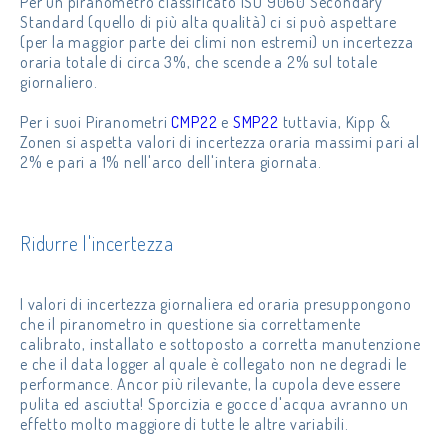
Per un piranometro classificato ISO 9060 Secondary
Standard (quello di più alta qualità) ci si può aspettare
(per la maggior parte dei climi non estremi) un incertezza
oraria totale di circa 3%, che scende a 2% sul totale
giornaliero.
Per i suoi Piranometri
CMP22
e
SMP22
tuttavia, Kipp &
Zonen si aspetta valori di incertezza oraria massimi pari al
2% e pari a 1% nell'arco dell'intera giornata.
Ridurre l'incertezza
I valori di incertezza giornaliera ed oraria presuppongono
che il piranometro in questione sia correttamente
calibrato, installato e sottoposto a corretta manutenzione
e che il data logger al quale è collegato non ne degradi le
performance. Ancor più rilevante, la cupola deve essere
pulita ed asciutta! Sporcizia e gocce d'acqua avranno un
effetto molto maggiore di tutte le altre variabili.